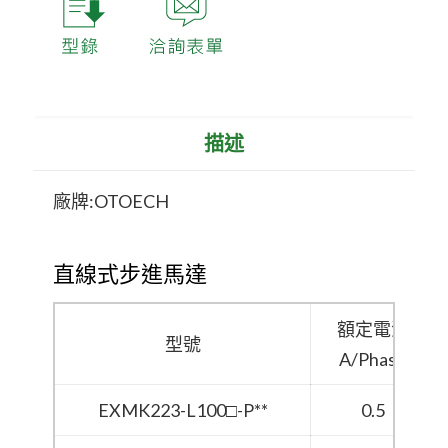
描述
廠牌:OTOECH
直線式步進馬達
額定電流
型號
A/Phase
EXMK223-L100□-P**
0.5