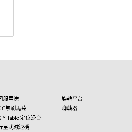
伺服馬達
旋轉平台
DC無刷馬達
聯軸器
X-Y Table 定位滑台
行星式減速機