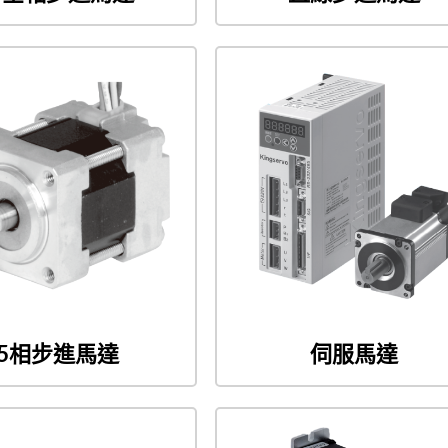
5相步進馬達
伺服馬達