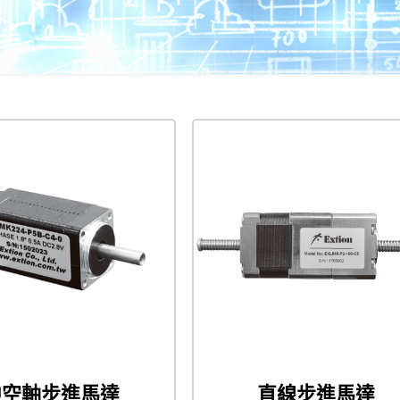
中空軸步進馬達
直線步進馬達