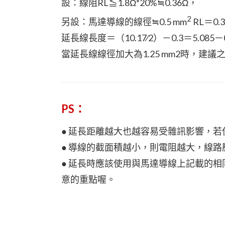
設：線阻RL≦1.8Ω*20%≒0.36Ω，
2
另設：馬達導線的線徑≒0.5 mm
RL＝0.3
延長線長度＝（10.17∕2）－0.3＝5.085－0
當延長線線徑加大為1.25 mm2時，建議之延長
PS：
● 延長距離越大也越容易受雜訊影響，
● 導線的截面積越小，則電阻越大，線
● 延長時應該使用與馬達導線上記載的相
意的重點喔。