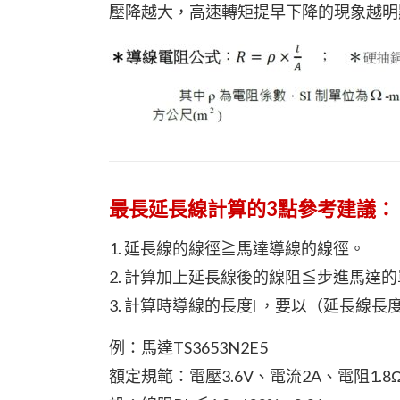
壓降越大，高速轉矩提早下降的現象越明
最長延長線計算的3點參考建議：
1. 延長線的線徑≧馬達導線的線徑。
2. 計算加上延長線後的線阻≦步進馬達的
3. 計算時導線的長度l ，要以（延長線長
例：馬達TS3653N2E5
額定規範：電壓3.6V、電流2A、電阻1.8