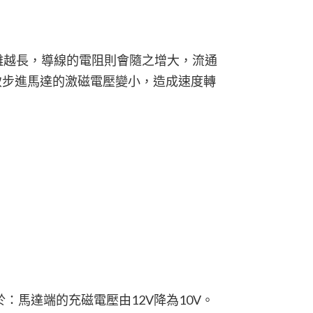
離越長，導線的電阻則會隨之增大，流通
致步進馬達的激磁電壓變小，造成速度轉
當於：馬達端的充磁電壓由12V降為10V。