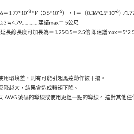
-8
-6
-6
6＝1.77*10
* l∕（0.5*10
）， l ＝（0.36*0.5*10
）∕1.7
.3 ≒4.79………… 建議max＝ 5公尺
線長度可加長為＝1.25∕0.5＝2.5倍 即建議max＝5*2.
若使用環境差，則有可能引起馬達動作被干擾。
路壓降越大，結果會造成轉矩下降。
同 AWG 號碼的導線或使用更粗一點的導線。 這對其他