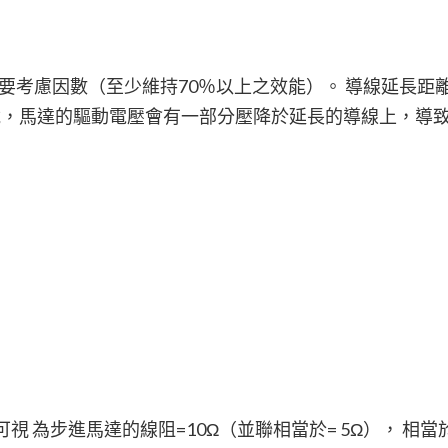
？
要考慮因數（至少維持70％以上之效能）。 導線延長距
說，馬達的驅動電壓會有一部分壓降於延長的導線上，導
可視 為步進馬達的線阻=10Ω（並聯相當於= 5Ω）， 相