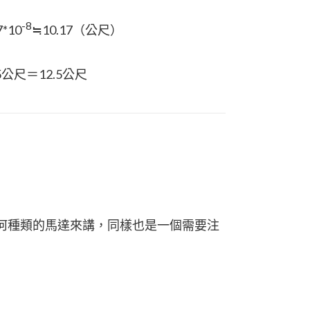
-8
7*10
≒10.17（公尺）
5公尺＝12.5公尺
任何種類的馬達來講，同樣也是一個需要注