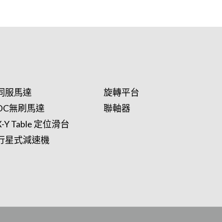
伺服馬達
旋轉平台
DC無刷馬達
聯軸器
X-Y Table 定位滑台
行星式減速機