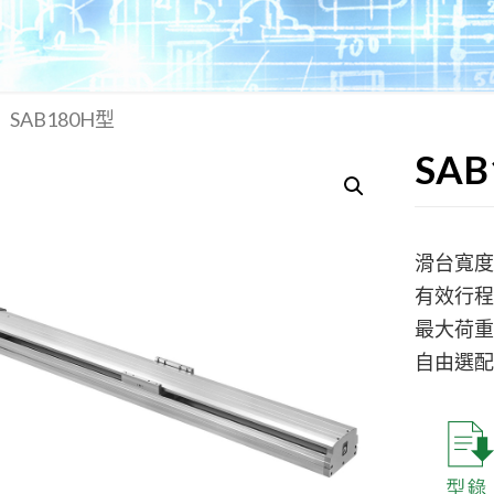
SAB180H型
SAB
滑台寬度:
有效行程:
最大荷重:
自由選配