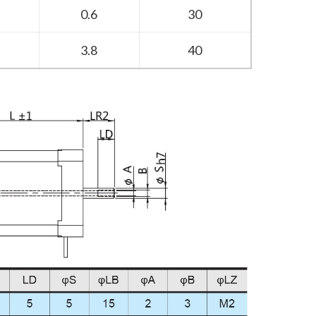
0.6
30
3.8
40