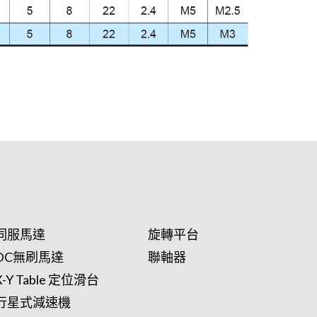
伺服馬達
旋轉平台
DC無刷馬達
聯軸器
X-Y Table 定位滑台
行星式減速機