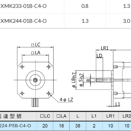
EXMK233-01B-C4-O
0.8
1.3
EXMK244-01B-C4-O
1.3
3.0