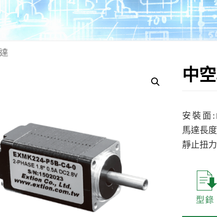
達
中空
安 裝 面 
馬達長度 :
靜止扭力 :